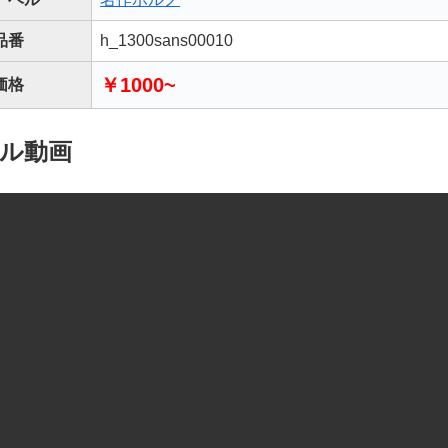
品番
h_1300sans00010
￥1000~
価格
ル動画