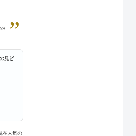
NZA
4の見ど
現在人気の