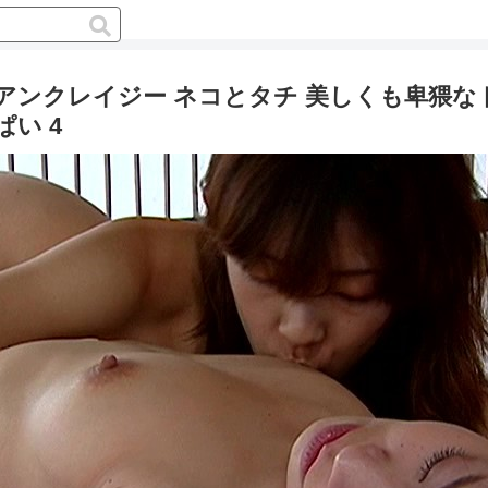
アンクレイジー ネコとタチ 美しくも卑猥な
い 4