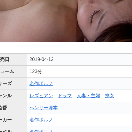
売日
2019-04-12
ューム
123分
リーズ
名作ポルノ
ャンル
レズビアン
ドラマ
人妻・主婦
熟女
監督
ヘンリー塚本
ーカー
名作ポルノ
ーベル
名作ポルノ