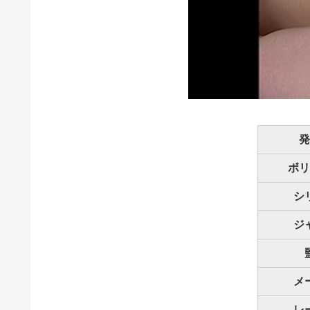
発
ボリ
シ
ジ
メ
レ