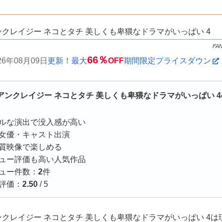
クレイジー ネコとタチ 美しくも卑猥なドラマがいっぱい 4
FA
66％
26年08月09日
更新！最大
OFF
期間限定プライスダウン
アンクレイジー ネコとタチ 美しくも卑猥なドラマがいっぱい 
ルな演出で没入感が高い
女優・キャスト出演
質映像で楽しめる
ュー評価も高い人気作品
ュー件数：
2
件
評価：
2.50
/ 5
クレイジー ネコとタチ 美しくも卑猥なドラマがいっぱい 4は